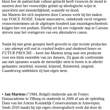
bloot hoe de patriarchale cultuur getracht heeft vrouwen de mond te
snoeren door het vrouwelijke geluid op ideologische wijze te
associëren met monsterlijkheid, wanorde en dood.
Jan Martens liet zich inspireren door Carsons werk bij het maken
van
VOICE NOISE.
Enkele innovatieve, onbekende en/of vergeten
vrouwenstemmen uit de afgelopen honderd jaar muziekgeschiedenis
krijgen hier een podium. Hierbij zet hij een volgende stap in Carsons
streven naar het vormgeven van een alternatieve canon.
Nadat hij met grote groepen heeft gewerkt in zijn recente producties
–
any attempt will end in crushed bodies and shattered bones
en
FUTUR PROCHE
– keert Jan Martens terug naar een productie
voor een klein ensemble van zes dansers. Zij gaan de confrontatie
aan met opnames waarin de menselijke stem te horen is in allerlei
gedaantes: neuriënd, sussend, krijsend, fluisterend, zingend.
Gaandeweg ontdekken zij hun eigen stem.
•
Jan Martens
(°1984, België) studeerde aan de Fontys
Dansacademie in Tilburg en studeerde in 2006 af aan de opleiding
Dans van het Artesis Koninklijk Conservatorium in Antwerpen.
Sinds 2010 maakt hij zijn eigen choreografisch werk dat door de