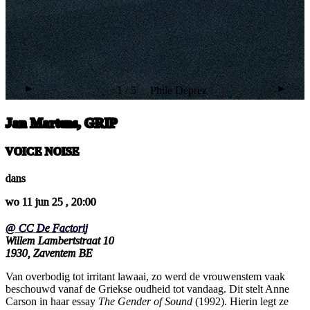
►
►
1
/
5
Phile Deprez
Jan Martens, GRIP
VOICE NOISE
dans
wo 11 jun 25
,
20:00
@ CC De Factorij
Willem Lambertstraat 10
1930, Zaventem BE
Van overbodig tot irritant lawaai, zo werd de vrouwenstem vaak
beschouwd vanaf de Griekse oudheid tot vandaag. Dit stelt Anne
Carson in haar essay
The Gender of Sound
(1992). Hierin legt ze